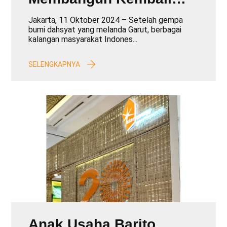
Sekolah yang
Jakarta, 11 Oktober 2024 – Setelah gempa
Dihancurkan oleh
bumi dahsyat yang melanda Garut, berbagai
kalangan masyarakat Indones...
Gempa Bumi
SELENGKAPNYA
Anak Usaha Barito