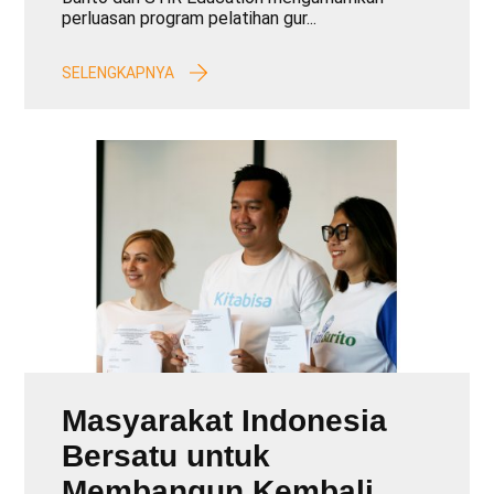
Guru dan Hasil
perluasan program pelatihan gur...
Pembelajaran di
Kabupaten Garut
SELENGKAPNYA
Masyarakat Indonesia
Bersatu untuk
Membangun Kembali