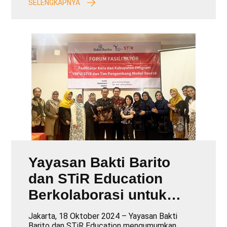
SELENGKAPNYA
Yayasan Bakti Barito
dan STiR Education
Berkolaborasi untuk
Meningkatkan Pelatihan
Jakarta, 18 Oktober 2024 – Yayasan Bakti
Barito dan STiR Education mengumumkan