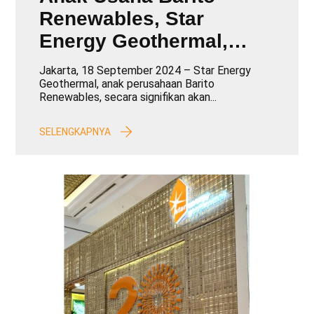
Renewables, Star
Energy Geothermal,
Tingkatkan Kapasitas
Jakarta, 18 September 2024 – Star Energy
102,6 MW dengan
Geothermal, anak perusahaan Barito
Renewables, secara signifikan akan...
Pengumuman
Pemenang Tender dalam
SELENGKAPNYA
Konferensi Geothermal
Internasional