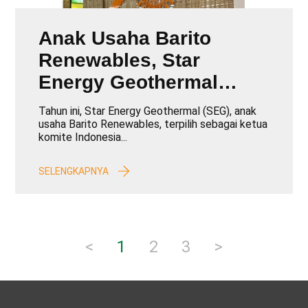
Anak Usaha Barito
Renewables, Star
Energy Geothermal
Menjadi Tuan Rumah
Tahun ini, Star Energy Geothermal (SEG), anak
IIGCE 2024
usaha Barito Renewables, terpilih sebagai ketua
komite Indonesia...
SELENGKAPNYA
<
1
2
3
>