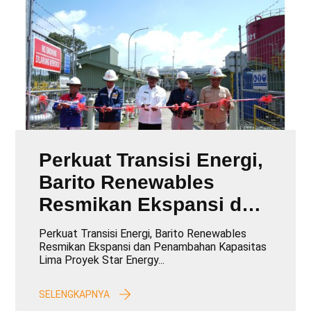
Perkuat Transisi Energi,
Barito Renewables
Resmikan Ekspansi dan
Penambahan Kapasitas
Perkuat Transisi Energi, Barito Renewables
Lima Proyek Star
Resmikan Ekspansi dan Penambahan Kapasitas
Lima Proyek Star Energy...
Energy Geothermal
SELENGKAPNYA