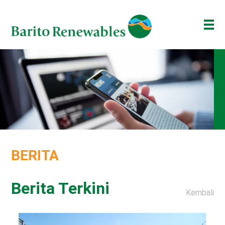
TENTANG KAMI
BISNIS KAMI
INVESTOR
BERITA
ESG
BERITA
BAKTI BARITO
ENG
ID
Berita Terkini
Kembali