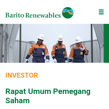
TENTANG KAMI
BISNIS KAMI
INVESTOR
BERITA
ESG
INVESTOR
BAKTI BARITO
ENG
ID
Rapat Umum Pemegang
Saham