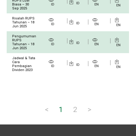
RUPS Luar
ID
Biasa – 30
ID
EN
EN
Sep 2025
Risalah RUPS
Tahunan – 18
ID
ID
EN
EN
Jun 2025
Pengumuman
RUPS
ID
Tahunan – 18
ID
EN
EN
Jun 2025
Jadwal & Tata
Cara
ID
Pembagian
ID
EN
EN
Dividen 2023
<
1
2
>