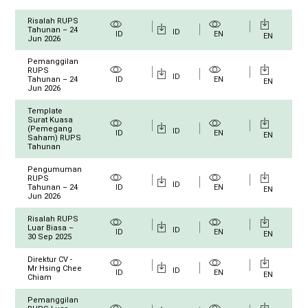
Risalah RUPS
Tahunan – 24
ID
ID
EN
EN
Jun 2026
Pemanggilan
RUPS
ID
Tahunan – 24
ID
EN
EN
Jun 2026
Template
Surat Kuasa
(Pemegang
ID
ID
EN
EN
Saham) RUPS
Tahunan
Pengumuman
RUPS
ID
Tahunan – 24
ID
EN
EN
Jun 2026
Risalah RUPS
Luar Biasa –
ID
ID
EN
EN
30 Sep 2025
Direktur CV -
Mr Hsing Chee
ID
ID
EN
EN
Chiam
Pemanggilan