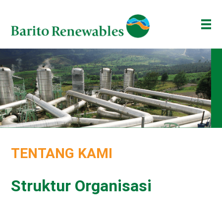
TENTANG KAMI
BISNIS KAMI
INVESTOR
BERITA
ESG
TENTANG KAMI
BAKTI BARITO
ENG
ID
Struktur Organisasi