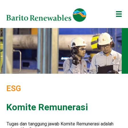
TENTANG KAMI
BISNIS KAMI
INVESTOR
BERITA
ESG
ESG
BAKTI BARITO
ENG
ID
Komite Remunerasi
Tugas dan tanggung jawab Komite Remunerasi adalah