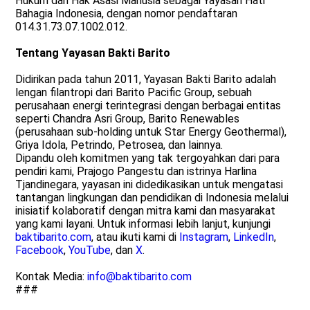
Hukum dan Hak Asasi Manusia sebagai Yayasan Hati
Bahagia Indonesia, dengan nomor pendaftaran
014.31.73.07.1002.012.
Tentang Yayasan Bakti Barito
Didirikan pada tahun 2011, Yayasan Bakti Barito adalah
lengan filantropi dari Barito Pacific Group, sebuah
perusahaan energi terintegrasi dengan berbagai entitas
seperti Chandra Asri Group, Barito Renewables
(perusahaan sub-holding untuk Star Energy Geothermal),
Griya Idola, Petrindo, Petrosea, dan lainnya.
Dipandu oleh komitmen yang tak tergoyahkan dari para
pendiri kami, Prajogo Pangestu dan istrinya Harlina
Tjandinegara, yayasan ini didedikasikan untuk mengatasi
tantangan lingkungan dan pendidikan di Indonesia melalui
inisiatif kolaboratif dengan mitra kami dan masyarakat
yang kami layani. Untuk informasi lebih lanjut, kunjungi
baktibarito.com
, atau ikuti kami di
Instagram
,
LinkedIn
,
Facebook
,
YouTube
, dan
X
.
Kontak Media:
info@baktibarito.com
###