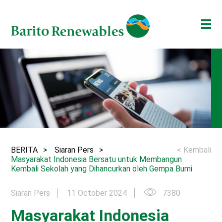
TENTANG KAMI
BISNIS KAMI
INVESTOR
BERITA
ESG
BERITA
Siaran Pers
< Kembali
BAKTI BARITO
Masyarakat Indonesia Bersatu untuk Membangun
Kembali Sekolah yang Dihancurkan oleh Gempa Bumi
ENG
ID
Siaran Pers
11 October 2024
7380
Masyarakat Indonesia